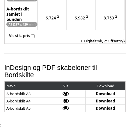
A-bordskilt
samlet i
2
2
2
6.724
6.982
8.759
bunden
A3 (297 x 420 mm)
Vis stk. pris
1: Digitaltryk, 2: Offsettryk
InDesign og PDF skabeloner til
Bordskilte
Navn
Vis
Download
A-bordskilt A3
Download
A-bordskilt A4
Download
A-bordskilt A5
Download
;