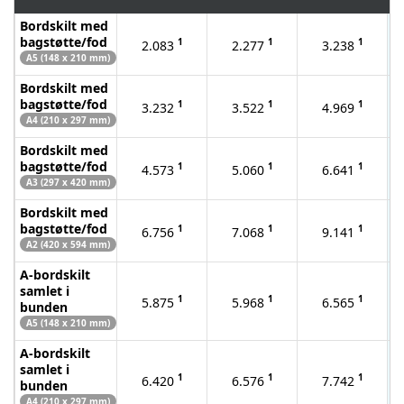
Bordskilt med
bagstøtte/fod
1
1
1
2.083
2.277
3.238
A5 (148 x 210 mm)
Bordskilt med
bagstøtte/fod
1
1
1
3.232
3.522
4.969
A4 (210 x 297 mm)
Bordskilt med
bagstøtte/fod
1
1
1
4.573
5.060
6.641
A3 (297 x 420 mm)
Bordskilt med
bagstøtte/fod
1
1
1
6.756
7.068
9.141
A2 (420 x 594 mm)
A-bordskilt
samlet i
1
1
1
5.875
5.968
6.565
bunden
A5 (148 x 210 mm)
A-bordskilt
samlet i
1
1
1
6.420
6.576
7.742
bunden
A4 (210 x 297 mm)