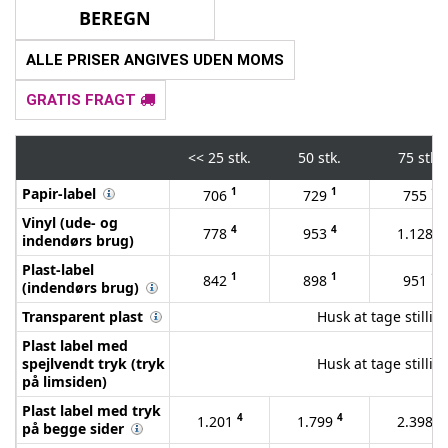
ALLE PRISER ANGIVES UDEN MOMS
GRATIS FRAGT
<<
25 stk.
50 stk.
75 stk.
Papir-label
1
1
1
706
729
755
Vinyl (ude- og
4
4
4
778
953
1.128
indendørs brug)
Plast-label
1
1
1
842
898
951
(indendørs brug)
Transparent plast
Husk at tage stilling
Plast label med
spejlvendt tryk (tryk
Husk at tage stilling
på limsiden)
Plast label med tryk
4
4
4
1.201
1.799
2.398
på begge sider