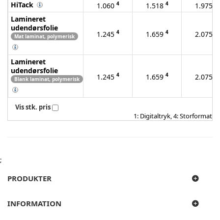
HiTack
4
4
4
1.060
1.518
1.975
Lamineret
udendørsfolie
4
4
4
1.245
1.659
2.075
Mat laminat, polymerisk
Lamineret
udendørsfolie
4
4
4
1.245
1.659
2.075
Blank laminat, polymerisk
Vis stk. pris
1: Digitaltryk, 4: Storformat
;
PRODUKTER
INFORMATION